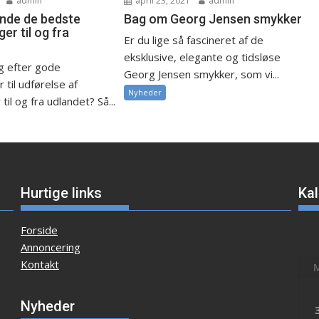
admin
april 23, 2021
admin
finde de bedste
Bag om Georg Jensen smykker
er til og fra
Er du lige så fascineret af de
eksklusive, elegante og tidsløse
ig efter gode
Georg Jensen smykker, som vi...
 til udførelse af
Nyheder
il og fra udlandet? Så...
Hurtige links
Ka
Forside
Annoncering
Kontakt
Nyheder