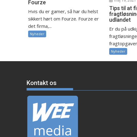
maj 19, 2021
Fourze
Tips til at 
Hvis du er gamer, så har du helst
fragtløsning
sikkert hørt om Fourze. Fourze er
udlandet
det firma,...
Er du på udk
Nyheder
fragtløsninger
fragtopgaver t
Nyheder
Kontakt os