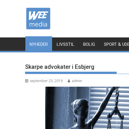
Skip
to
content
NYHEDER
LIVSSTIL
BOLIG
SPORT & UD
Skarpe advokater i Esbjerg
september 23, 2019
admin