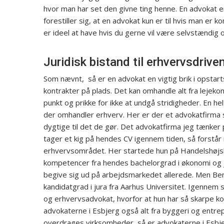
hvor man har set den givne ting henne. En advokat 
forestiller sig, at en advokat kun er til hvis man er
er ideel at have hvis du gerne vil være selvstændig
Juridisk bistand til erhvervsdrive
Som nævnt, så er en advokat en vigtig brik i opstar
kontrakter på plads. Det kan omhandle alt fra lejekon
punkt og prikke for ikke at undgå stridigheder. En he
der omhandler erhverv. Her er der et advokatfirma s
dygtige til det de gør. Det advokatfirma jeg tænker
tager et kig på hendes CV igennem tiden, så forstår
erhvervsområdet. Her startede hun på Handelshøjsk
kompetencer fra hendes bachelorgrad i økonomi og ju
begive sig ud på arbejdsmarkedet allerede. Men Be
kandidatgrad i jura fra Aarhus Universitet. Igennem 
og erhvervsadvokat, hvorfor at hun har så skarpe 
advokaterne i Esbjerg også alt fra byggeri og entrepr
overdrages virksomheder, så er advokaterne i Esbjerg