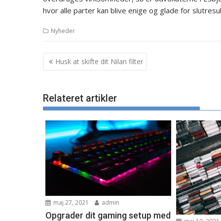
hvor alle parter kan blive enige og glade for slutresu
Nyheder
Indlægsnavigation
Husk at skifte dit Nilan filter
Relateret artikler
maj 27, 2021
admin
Opgrader dit gaming setup med