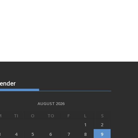
lender
AUGUST 2026
M
TI
O
TO
F
L
S
1
2
3
4
5
6
7
8
9