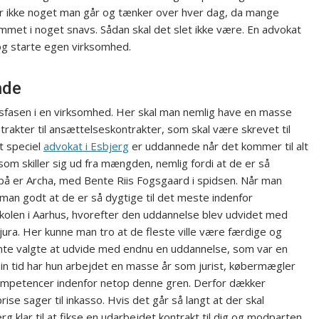
er ikke noget man går og tænker over hver dag, da mange
 kommet i noget snavs. Sådan skal det slet ikke være. En advokat
 og starte egen virksomhed.
nde
tsfasen i en virksomhed. Her skal man nemlig have en masse
trakter til ansættelseskontrakter, som skal være skrevet til
lt speciel
advokat i Esbjerg
er uddannede når det kommer til alt
om skiller sig ud fra mængden, nemlig fordi at de er så
 på er Archa, med Bente Riis Fogsgaard i spidsen. Når man
 man godt at de er så dygtige til det meste indenfor
olen i Aarhus, hvorefter den uddannelse blev udvidet med
ra. Her kunne man tro at de fleste ville være færdige og
nte valgte at udvide med endnu en uddannelse, som var en
sin tid har hun arbejdet en masse år som jurist, købermægler
kompetencer indenfor netop denne gren. Derfor dækker
ise sager til inkasso. Hvis det går så langt at der skal
 klar til at fikse en udarbejdet kontrakt til dig og modparten,