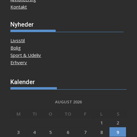
Kontakt
Nyheder
Livsstil
Bolig
Sport & Udeliv
Erhverv
Kalender
AUGUST 2026
M
TI
O
TO
F
L
S
1
2
3
4
5
6
7
8
9