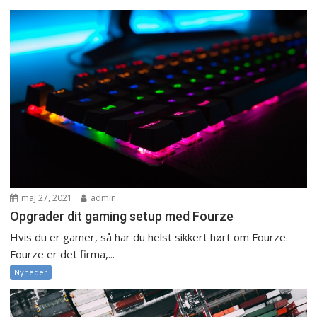
maj 27, 2021
admin
Opgrader dit gaming setup med Fourze
Hvis du er gamer, så har du helst sikkert hørt om Fourze.
Fourze er det firma,...
Nyheder