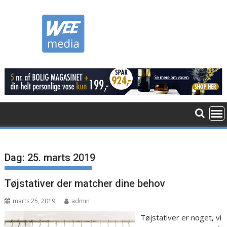
Skip
to
content
Dag:
25. marts 2019
Tøjstativer der matcher dine behov
marts 25, 2019
admin
Tøjstativer er noget, vi