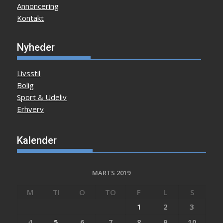
Annoncering
Kontakt
Nyheder
Livsstil
Bolig
Sport & Udeliv
Erhverv
Kalender
MARTS 2019
M
TI
O
TO
F
L
S
1
2
3
4
5
6
7
8
9
10