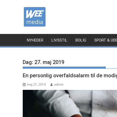
Skip
to
content
NYHEDER
LIVSSTIL
BOLIG
SPORT & UD
Dag:
27. maj 2019
En personlig overfaldsalarm til de mod
maj 27, 2019
admin