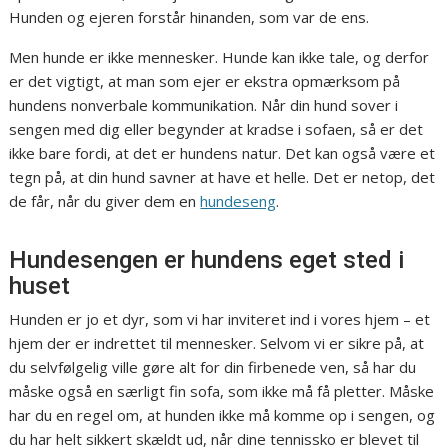
Hunden og ejeren forstår hinanden, som var de ens.
Men hunde er ikke mennesker. Hunde kan ikke tale, og derfor
er det vigtigt, at man som ejer er ekstra opmærksom på
hundens nonverbale kommunikation. Når din hund sover i
sengen med dig eller begynder at kradse i sofaen, så er det
ikke bare fordi, at det er hundens natur. Det kan også være et
tegn på, at din hund savner at have et helle. Det er netop, det
de får, når du giver dem en
hundeseng
.
Hundesengen er hundens eget sted i
huset
Hunden er jo et dyr, som vi har inviteret ind i vores hjem – et
hjem der er indrettet til mennesker. Selvom vi er sikre på, at
du selvfølgelig ville gøre alt for din firbenede ven, så har du
måske også en særligt fin sofa, som ikke må få pletter. Måske
har du en regel om, at hunden ikke må komme op i sengen, og
du har helt sikkert skældt ud, når dine tennissko er blevet til