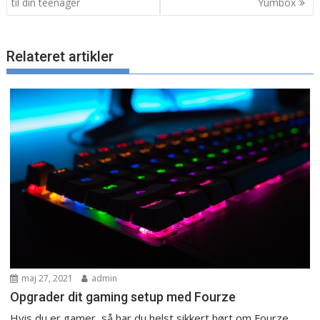
til din teenager
Yumbox
Relateret artikler
maj 27, 2021
admin
Opgrader dit gaming setup med Fourze
Hvis du er gamer, så har du helst sikkert hørt om Fourze.