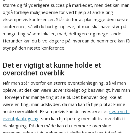
større og få yderligere succes på markedet, men det kan man
også forhøje mulighederne for ved hjælp af andre ting –
eksempelvis konferencer. Står du for at planlægge den næste
konference, så vil du hurtigt opleve, at man skal have styr på
mange ting såsom lokaler, mad, deltagere og meget andet.
Herunder kan du blive klogere på, hvordan du nemmere kan få
styr på den næste konference.
Det er vigtigt at kunne holde et
overordnet overblik
Når man står overfor en større eventplanlægning, så vil man
opleve, at det kan være uoverskueligt og besværligt, hvis man
i forvejen har mange ting at se til. Det behøver dog ikke at
være en ting, man udskyder, da man kan få hjælp til at kunne
holde overblikket. Eksempelvis kan du investere i et
system til
eventplanlægning
, som kan hjælpe dig med alt fra overblik til
planlægning. På den måde kan du nemmere overskue
opgaven, uden at du behøver at skulle bruge lang tid på at