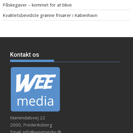
Påskegaver – kommet for at blive
Kvalitetsbevidste grønne frisører i København
Kontakt os
Mariendalsvej 22
2000, Frederiksberg
Email: info@weemedia.dk