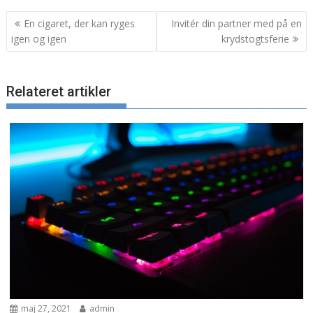
Indlægsnavigation
En cigaret, der kan ryges
Invitér din partner med på en
igen og igen
krydstogtsferie
Relateret artikler
maj 27, 2021
admin