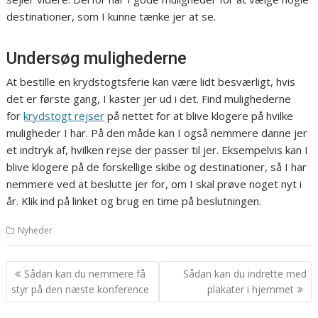
destinationer, som I kunne tænke jer at se.
Undersøg mulighederne
At bestille en krydstogtsferie kan være lidt besværligt, hvis
det er første gang, I kaster jer ud i det. Find mulighederne
for
krydstogt rejser
på nettet for at blive klogere på hvilke
muligheder I har. På den måde kan I også nemmere danne jer
et indtryk af, hvilken rejse der passer til jer. Eksempelvis kan I
blive klogere på de forskellige skibe og destinationer, så I har
nemmere ved at beslutte jer for, om I skal prøve noget nyt i
år. Klik ind på linket og brug en time på beslutningen.
Nyheder
Indlægsnavigation
Sådan kan du nemmere få
Sådan kan du indrette med
styr på den næste konference
plakater i hjemmet