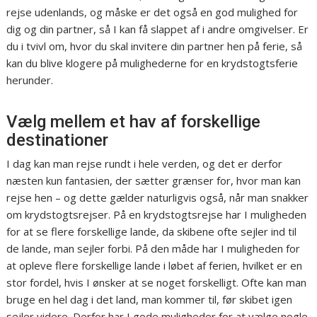
rejse udenlands, og måske er det også en god mulighed for
dig og din partner, så I kan få slappet af i andre omgivelser. Er
du i tvivl om, hvor du skal invitere din partner hen på ferie, så
kan du blive klogere på mulighederne for en krydstogtsferie
herunder.
Vælg mellem et hav af forskellige
destinationer
I dag kan man rejse rundt i hele verden, og det er derfor
næsten kun fantasien, der sætter grænser for, hvor man kan
rejse hen – og dette gælder naturligvis også, når man snakker
om krydstogtsrejser. På en krydstogtsrejse har I muligheden
for at se flere forskellige lande, da skibene ofte sejler ind til
de lande, man sejler forbi. På den måde har I muligheden for
at opleve flere forskellige lande i løbet af ferien, hvilket er en
stor fordel, hvis I ønsker at se noget forskelligt. Ofte kan man
bruge en hel dag i det land, man kommer til, før skibet igen
sejler videre. Derfor har I gode muligheder for at vælge nogle