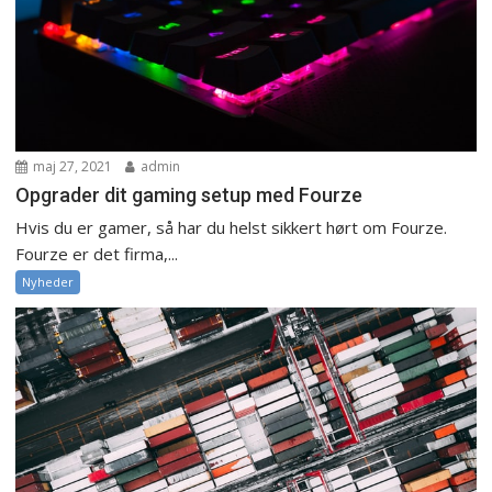
maj 27, 2021
admin
Opgrader dit gaming setup med Fourze
Hvis du er gamer, så har du helst sikkert hørt om Fourze.
Fourze er det firma,...
Nyheder