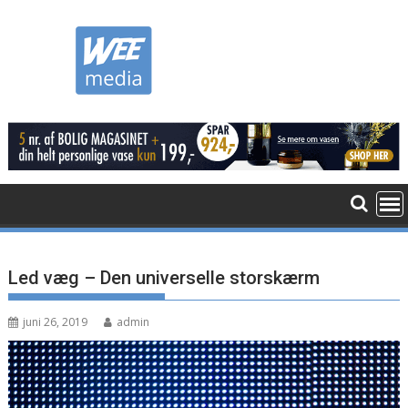
Skip
to
content
Led væg – Den universelle storskærm
juni 26, 2019
admin