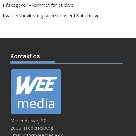
Påskegaver – kommet for at blive
Kvalitetsbevidste grønne frisører i København
Kontakt os
Mariendalsvej 22
2000, Frederiksberg
Email: info@weemedia.dk