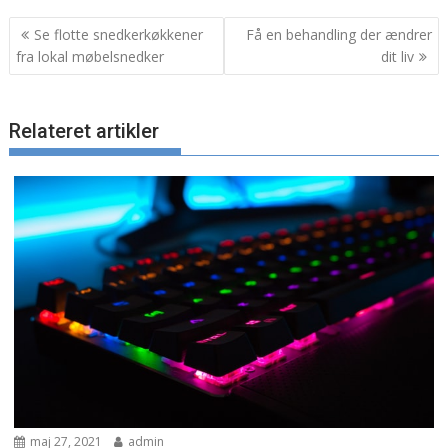
Indlægsnavigation
Se flotte snedkerkøkkener
Få en behandling der ændrer
fra lokal møbelsnedker
dit liv
Relateret artikler
maj 27, 2021
admin