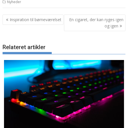
Nyheder
Indlægsnavigation
Inspiration til børneværelset
En cigaret, der kan ryges igen
og igen
Relateret artikler