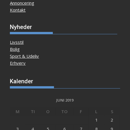
Annoncering
Kontakt
Nyheder
Livsstil
Bolig
Sport & Udeliv
Erhverv
Kalender
JUNI 2019
M
TI
O
TO
F
L
S
1
2
3
4
5
6
7
8
9